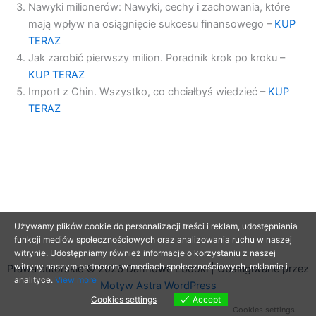
Nawyki milionerów: Nawyki, cechy i zachowania, które
mają wpływ na osiągnięcie sukcesu finansowego –
KUP
TERAZ
Jak zarobić pierwszy milion. Poradnik krok po kroku –
KUP TERAZ
Import z Chin. Wszystko, co chciałbyś wiedzieć –
KUP
TERAZ
Używamy plików cookie do personalizacji treści i reklam, udostępniania
funkcji mediów społecznościowych oraz analizowania ruchu w naszej
witrynie. Udostępniamy również informacje o korzystaniu z naszej
witryny naszym partnerom w mediach społecznościowych, reklamie i
Prawa autorskie © 2026 Darmowe Ebooki | Obsługiwane przez
analityce.
View more
Motyw Astra WordPress
Cookies settings
Accept
Cookies settings