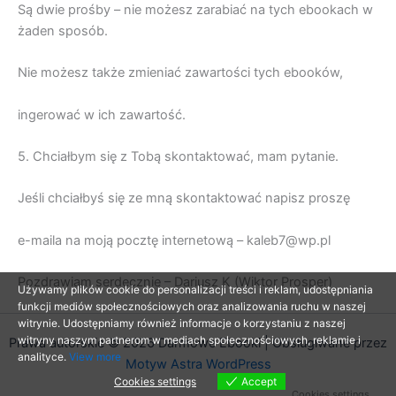
Są dwie prośby – nie możesz zarabiać na tych ebookach w
żaden sposób.
Nie możesz także zmieniać zawartości tych ebooków,
ingerować w ich zawartość.
5. Chciałbym się z Tobą skontaktować, mam pytanie.
Jeśli chciałbyś się ze mną skontaktować napisz proszę
e-maila na moją pocztę internetową – kaleb7@wp.pl
Pozdrawiam serdecznie – Dariusz K (Wiktor Prosper)
Używamy plików cookie do personalizacji treści i reklam, udostępniania
funkcji mediów społecznościowych oraz analizowania ruchu w naszej
witrynie. Udostępniamy również informacje o korzystaniu z naszej
witryny naszym partnerom w mediach społecznościowych, reklamie i
Prawa autorskie © 2026 Darmowe Ebooki | Obsługiwane przez
analityce.
View more
Motyw Astra WordPress
Cookies settings
Accept
Cookies settings