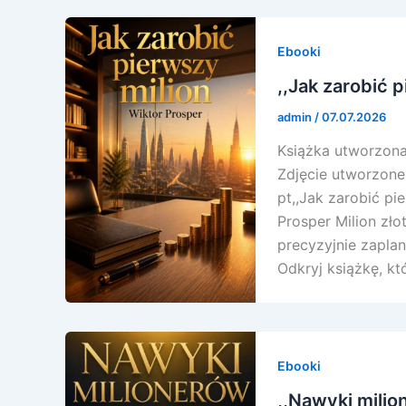
Ebooki
,,Jak zarobić 
admin
/
07.07.2026
Książka utworzona 
Zdjęcie utworzone 
pt,,Jak zarobić pi
Prosper Milion zło
precyzyjnie zapla
Odkryj książkę, kt
Ebooki
,,Nawyki milio