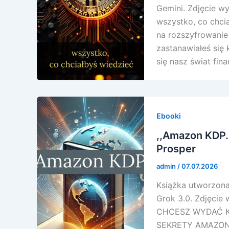
Gemini. Zdjęcie wy
wszystko, co chci
na rozszyfrowanie
zastanawiałeś się 
się nasz świat fin
Ebooki
,,Amazon KDP.
Prosper
admin
/
07.07.2026
Książka utworzona 
Grok 3.0. Zdjęcie 
CHCESZ WYDAĆ K
SEKRETY AMAZON K