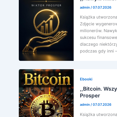
admin
/
07.07.2026
Książka utworzona 
Zdjęcie wygenerowa
milionerów. Nawyk
sukcesu finansoweg
dlaczego niektórzy
podczas gdy inni 
Ebooki
,,Bitcoin. Wsz
Prosper
admin
/
07.07.2026
Książka utworzona 